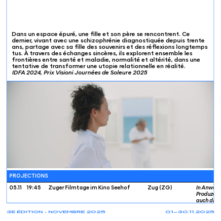
Dans un espace épuré, une fille et son père se rencontrent. Ce
dernier, vivant avec une schizophrénie diagnostiquée depuis trente
ans, partage avec sa fille des souvenirs et des réflexions longtemps
tus. À travers des échanges sincères, ils explorent ensemble les
frontières entre santé et maladie, normalité et altérité, dans une
tentative de transformer une utopie relationnelle en réalité.
IDFA 2024, Prix Visioni Journées de Soleure 2025
PROJECTIONS
05.11
19:45
Zuger Filmtage im Kino Seehof
Zug (ZG)
In Anwese
Produzent
auch die 
Filmemach
3E ÉDITION - NOVEMBRE 2025
01—30.11.2025
Camizzi, 
neben dem