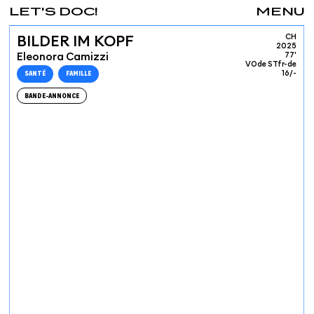
LET'S DOC!
MENU
CH
BILDER IM KOPF
2025
Eleonora Camizzi
77'
VOde STfr-de
SANTÉ
FAMILLE
16/-
BANDE-ANNONCE