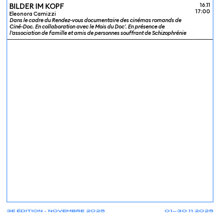
BILDER IM KOPF
16.11
17:00
Eleonora Camizzi
Dans le cadre du Rendez-vous documentaire des cinémas romands de
Ciné-Doc. En collaboration avec le Mois du Doc’. En présence de
l'association de famille et amis de personnes souffrant de Schizophrénie
3E ÉDITION - NOVEMBRE 2025
01—30.11.2025