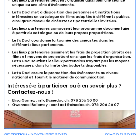
Les lieux partenaires peuvent organiser aussi bien une séance
unique ou une série d’événements.
Let’s Doc! met à disposition des personnes et institutions
intéressées un catalogue de films adaptés à différents publics,
ainsi qu’un réseau de cinéastes et potentiel·les invité·es.
Les lieux partenaires composent leur programme documentaire
à partir du
catalogue
ou de leurs propres propositions.
Let’s Doc! coordonne la tournée des cinéastes dans les
différents lieux partenaires.
Les lieux partenaires assument les frais de projection (droits des
films et moyens de projection) ainsi que les frais d’organisation.
Let’s Doc! soutient les lieux partenaires n’ayant pas les moyens
nécessaires, dans la limite des budgets disponibles.
Let’s Doc! assure la promotion des événements au niveau
national et fournit le matériel de communication.
Intéressé·e à participer ou à en savoir plus ?
Contactez-nous !
Elisa Gomez :
info@cinedoc.ch
,
078 256 50 00
Gwennael Bolomey :
contact@cinedoc.ch
,
076 206 26 07
3E ÉDITION - NOVEMBRE 2025
01—30.11.2025