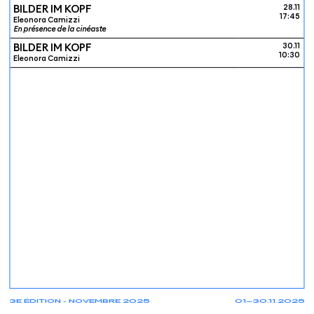
BILDER IM KOPF
28.11
17:45
Eleonora Camizzi
En présence de la cinéaste
BILDER IM KOPF
30.11
10:30
Eleonora Camizzi
3E ÉDITION - NOVEMBRE 2025
01—30.11.2025