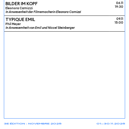
BILDER IM KOPF
06.11
19:30
Eleonora Camizzi
In Anwesenheit der Filmemacherin Eleonora Camizzi
TYPIQUE EMIL
09.11
15:00
Phil Meyer
In Anwesemheit von Emil und Niccel Steinberger
3E ÉDITION - NOVEMBRE 2025
01—30.11.2025