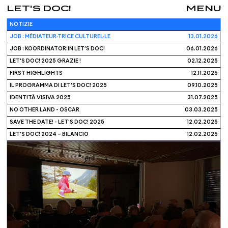
LET'S DOC!
MENU
NOTIZIE
JOB : MÉDIATEUR·TRICE CULTUREL·LE
13.01.2026
JOB : KOORDINATOR:IN LET’S DOC!
06.01.2026
LET'S DOC! 2025 GRAZIE !
02.12.2025
FIRST HIGHLIGHTS
12.11.2025
IL PROGRAMMA DI LET'S DOC! 2025
09.10.2025
IDENTITÀ VISIVA 2025
31.07.2025
NO OTHER LAND - OSCAR
03.03.2025
SAVE THE DATE! - LET'S DOC! 2025
12.02.2025
LET'S DOC! 2024 – BILANCIO
12.02.2025