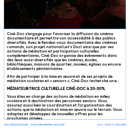
Ciné-Doc s'engage pour favoriser la diffusion du cinéma
documentaire et permettre son accessibilité à des publics
diversifiés. Avec le Rendez-vous documentaire des cinémas
romands, son projet national Let's Doc! ainsi que par ses
actions de médiation et participation culturelles
complémentaires, Ciné-Doc organise des évènements dans
des lieux aussi diversifiés que les cinémas, écoles,
bibliothèques, maisons de quartier, musées, églises ou encore
établissements pénitentiaires.
Afin de participer à la mise en œuvre et de ses projets de
médiation scolaires et « seniors », Ciné-Doc recherche un·e :
MÉDIATEUR·TRICE CULTUREL·LE CINÉ-DOC à 20-30%
Vous êtes en charge des actions de médiation en milieu
scolaire et à destination des personnes seniors. Vous
assurez aussi bien la coordination et l’organisation des
actions que la médiation et mise en œuvre sur le terrain. Vous
adaptez et développez de nouvelles offres pour les
prochaines années.
3A EDIZIONE - NOVEMBRE 2025
01—30.11.2025
Vos missions principales :