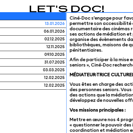
LET'S DOC!
Ciné-Doc s'engage pour favo
permettre son accessibilité 
13.01.2026
documentaire des cinémas ro
06.01.2026
ses actions de médiation et
02.12.2025
organise des évènements dans
bibliothèques, maisons de q
12.11.2025
pénitentiaires.
09.10.2025
Afin de participer à la mise 
31.07.2025
seniors », Ciné-Doc recherche
03.03.2025
MÉDIATEUR·TRICE CULTUREL
12.02.2025
Vous êtes en charge des acti
12.02.2025
des personnes seniors. Vous 
des actions que la médiation
développez de nouvelles off
Vos missions principales :
Mettre en œuvre nos 4 prog
« questionner le pouvoir de
coordination et médiation en