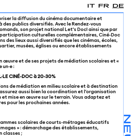
IT
FR
DE
riser la diffusion du cinéma documentaire et
à des publics diversifiés. Avec le Rendez-vous
mands, son projet national Let's Doc! ainsi que par
 participation culturelles complémentaires, Ciné-Doc
 des lieux aussi diversifiés que les cinémas, écoles,
uartier, musées, églises ou encore établissements
en œuvre et de ses projets de médiation scolaires et «
 un·e :
·LE CINÉ-DOC à 20-30%
ons de médiation en milieu scolaire et à destination
assurez aussi bien la coordination et l’organisation
 et mise en œuvre sur le terrain. Vous adaptez et
res pour les prochaines années.
rammes scolaires de courts-métrages éducatifs
s images » : démarchage des établissements,
 classes ;