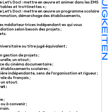
NEUIGKEITEN
 Let’s Doc! : mettre en œuvre et animer dans les EMS
ables et trottinettes » ;
e Let’s Doc! : mettre en œuvre un programme scolaire
grammation, démarchage des établissements,
s médiateur·trices indépendant·es qui vous
ation selon besoin des projets ;
ets.
versitaire ou titre jugé équivalent ;
n gestion de projets ;
relle, un atout ;
ce du cinéma documentaire ;
établissements scolaires ;
ière indépendante, sens de l’organisation et rigueur ;
rale du français ;
 un atout.
at :
e ;
 ou à convenir ;
rrain.