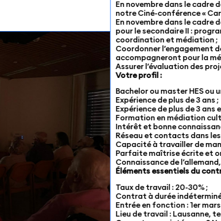
En novembre dans le cadre de
notre Ciné-conférence « Cart
En novembre dans le cadre d
pour le secondaire II : pro
coordination et médiation ;
Coordonner l’engagement de
accompagneront pour la médi
Assurer l’évaluation des proj
Votre profil :
Bachelor ou master HES ou uni
Expérience de plus de 3 ans ;
Expérience de plus de 3 ans e
Formation en médiation cultu
Intérêt et bonne connaissan
Réseau et contacts dans les 
Capacité à travailler de man
Parfaite maîtrise écrite et o
Connaissance de l’allemand,
Éléments essentiels du contr
Taux de travail : 20-30% ;
Contrat à durée indéterminé
Entrée en fonction : 1er mars
Lieu de travail : Lausanne, te