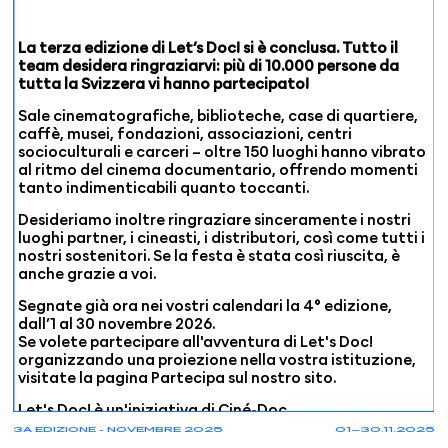
La terza edizione di Let’s Doc! si è conclusa. Tutto il
team desidera ringraziarvi: più di 10.000 persone da
tutta la Svizzera vi hanno partecipato!
Sale cinematografiche, biblioteche, case di quartiere,
caffè, musei, fondazioni, associazioni, centri
socioculturali e carceri – oltre 150 luoghi hanno vibrato
al ritmo del cinema documentario, offrendo momenti
tanto indimenticabili quanto toccanti.
Desideriamo inoltre ringraziare sinceramente i nostri
luoghi partner, i cineasti, i distributori, così come tutti i
nostri sostenitori. Se la festa è stata così riuscita, è
anche grazie a voi.
Segnate già ora nei vostri calendari la 4° edizione,
dall’1 al 30 novembre 2026.
Se volete partecipare all'avventura di Let's Doc!
organizzando una proiezione nella vostra istituzione,
visitate la pagina
Partecipa
sul nostro sito.
Let's Doc! è un'iniziativa di Ciné-Doc.
3A EDIZIONE - NOVEMBRE 2025
01—30.11.2025