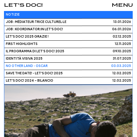
LET'S DOC!
MENU
NOTIZIE
JOB : MÉDIATEUR·TRICE CULTUREL·LE
13.01.2026
JOB : KOORDINATOR:IN LET’S DOC!
06.01.2026
LET'S DOC! 2025 GRAZIE !
02.12.2025
FIRST HIGHLIGHTS
12.11.2025
IL PROGRAMMA DI LET'S DOC! 2025
09.10.2025
IDENTITÀ VISIVA 2025
31.07.2025
NO OTHER LAND - OSCAR
03.03.2025
SAVE THE DATE! - LET'S DOC! 2025
12.02.2025
LET'S DOC! 2024 – BILANCIO
12.02.2025