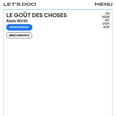
LET'S DOC!
MENU
CH
LE GOÛT DES CHOSES
2025
Alain Wirth
90'
VOfr
ENVIRONNEMENT
6/10
BANDE-ANNONCE