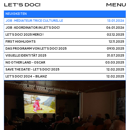
LET'S DOC!
MENU
NEUIGKEITEN
JOB : MÉDIATEUR·TRICE CULTUREL·LE
13.01.2026
JOB : KOORDINATOR:IN LET’S DOC!
06.01.2026
LET'S DOC! 2025 MERCI !
02.12.2025
FIRST HIGHLIGHTS
12.11.2025
DAS PROGRAMM VON LET'S DOC! 2025
09.10.2025
VISUELLE IDENTITÄT 2025
31.07.2025
NO OTHER LAND - OSCAR
03.03.2025
SAVE THE DATE! - LET'S DOC! 2025
12.02.2025
LET'S DOC! 2024 – BILANZ
12.02.2025