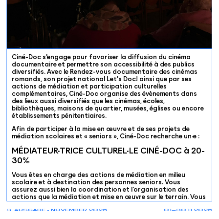
Ciné-Doc s'engage pour favoriser la diffusion du cinéma
documentaire et permettre son accessibilité à des publics
diversifiés. Avec le Rendez-vous documentaire des cinémas
romands, son projet national Let's Doc! ainsi que par ses
actions de médiation et participation culturelles
complémentaires, Ciné-Doc organise des évènements dans
des lieux aussi diversifiés que les cinémas, écoles,
bibliothèques, maisons de quartier, musées, églises ou encore
établissements pénitentiaires.
Afin de participer à la mise en œuvre et de ses projets de
médiation scolaires et « seniors », Ciné-Doc recherche un·e :
MÉDIATEUR·TRICE CULTUREL·LE CINÉ-DOC à 20-
30%
Vous êtes en charge des actions de médiation en milieu
scolaire et à destination des personnes seniors. Vous
assurez aussi bien la coordination et l’organisation des
actions que la médiation et mise en œuvre sur le terrain. Vous
adaptez et développez de nouvelles offres pour les
3. AUSGABE - NOVEMBER 2025
01—30.11.2025
prochaines années.