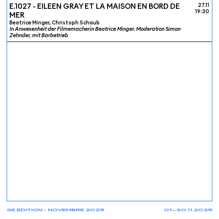
E.1027 - EILEEN GRAY ET LA MAISON EN BORD DE
27.11
19:30
MER
Beatrice Minger, Christoph Schaub
In Anwesenheit der Filmemacherin Beatrice Minger. Moderation Simon
Zehnder, mit Barbetrieb
3E ÉDITION - NOVEMBRE 2025
01—30.11.2025