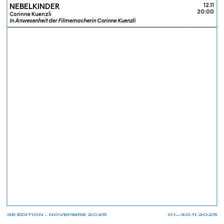
NEBELKINDER
12.11
20:00
Corinne Kuenzli
In Anwesenheit der Filmemacherin Corinne Kuenzli
3E ÉDITION - NOVEMBRE 2025
01—30.11.2025