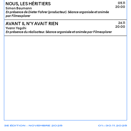
NOUS, LES HÉRITIERS
05.11
20:00
Simon Baumann
En présence de Dieter Fahrer (producteur). Séance organisée et animée
par Filmexplorer
AVANT IL N'Y AVAIT RIEN
26.11
20:00
Yvann Yagchi
En présence du réalisateur. Séance organisée et animée par Filmexplorer
3E ÉDITION - NOVEMBRE 2025
01—30.11.2025