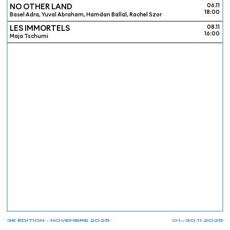
NO OTHER LAND
06.11
18:00
Basel Adra, Yuval Abraham, Hamdan Ballal, Rachel Szor
LES IMMORTELS
08.11
16:00
Maja Tschumi
3E ÉDITION - NOVEMBRE 2025
01—30.11.2025