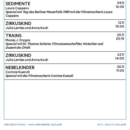
SEDIMENTE
09.11
16:30
Laura Coppens
Special am Tag des Berliner Mauerfalls 1989 mit der Filmemacherin Laura
Coppens
ZIRKUSKIND
12.11
15:00
Julia Lemke und Anna Koch
TRAINS
20.11
20:15
Maciej J. Drygas
Special mit Dr. Thomas Schärer, Filmwissenschaftler, Historiker und
Dozent der ZHdK
ZIRKUSKIND
23.11
14:00
Julia Lemke und Anna Koch
NEBELKINDER
30.11
11:00
Corinne Kuenzli
Special mit der Filmemacherin Corinne Kuenzli
3E ÉDITION - NOVEMBRE 2025
01—30.11.2025