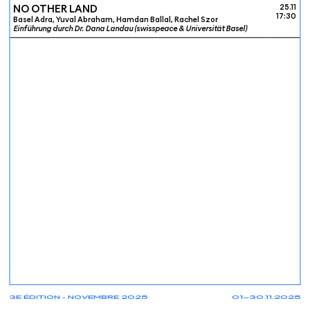
NO OTHER LAND
25.11
17:30
Basel Adra, Yuval Abraham, Hamdan Ballal, Rachel Szor
Einführung durch Dr. Dana Landau (swisspeace & Universität Basel)
3E ÉDITION - NOVEMBRE 2025
01—30.11.2025