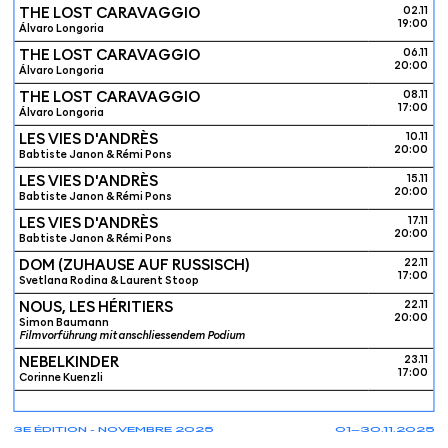
THE LOST CARAVAGGIO
02.11
19:00
Álvaro Longoria
THE LOST CARAVAGGIO
06.11
20:00
Álvaro Longoria
THE LOST CARAVAGGIO
08.11
17:00
Álvaro Longoria
LES VIES D'ANDRÈS
10.11
20:00
Babtiste Janon & Rémi Pons
LES VIES D'ANDRÈS
15.11
20:00
Babtiste Janon & Rémi Pons
LES VIES D'ANDRÈS
17.11
20:00
Babtiste Janon & Rémi Pons
DOM (ZUHAUSE AUF RUSSISCH)
22.11
17:00
Svetlana Rodina & Laurent Stoop
NOUS, LES HÉRITIERS
22.11
20:00
Simon Baumann
Filmvorführung mit anschliessendem Podium
NEBELKINDER
23.11
17:00
Corinne Kuenzli
3E ÉDITION - NOVEMBRE 2025
01—30.11.2025