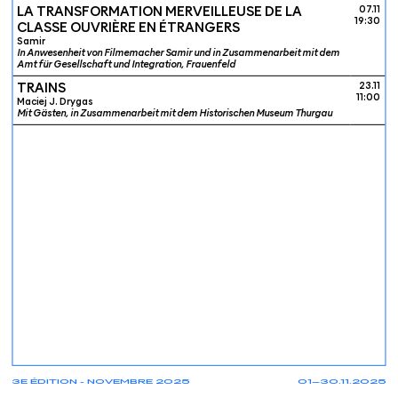
LA TRANSFORMATION MERVEILLEUSE DE LA
07.11
19:30
CLASSE OUVRIÈRE EN ÉTRANGERS
Samir
In Anwesenheit von Filmemacher Samir und in Zusammenarbeit mit dem
Amt für Gesellschaft und Integration, Frauenfeld
TRAINS
23.11
11:00
Maciej J. Drygas
Mit Gästen, in Zusammenarbeit mit dem Historischen Museum Thurgau
3E ÉDITION - NOVEMBRE 2025
01—30.11.2025