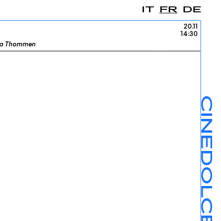
IT
FR
DE
20.11
14:30
nna Thommen