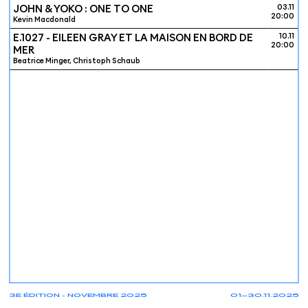
JOHN & YOKO : ONE TO ONE
03.11
20:00
Kevin Macdonald
E.1027 - EILEEN GRAY ET LA MAISON EN BORD DE
10.11
20:00
MER
Beatrice Minger, Christoph Schaub
3E ÉDITION - NOVEMBRE 2025
01—30.11.2025