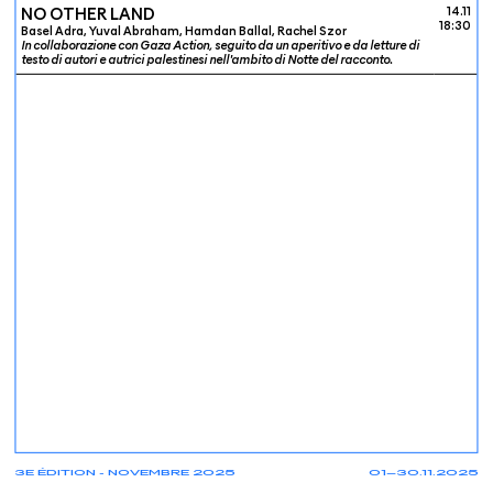
NO OTHER LAND
14.11
18:30
Basel Adra, Yuval Abraham, Hamdan Ballal, Rachel Szor
In collaborazione con Gaza Action, seguito da un aperitivo e da letture di
testo di autori e autrici palestinesi nell'ambito di Notte del racconto.
3E ÉDITION - NOVEMBRE 2025
01—30.11.2025