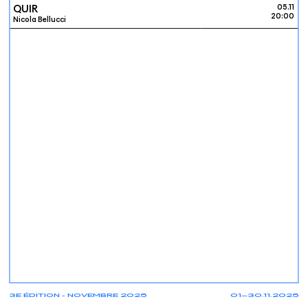
QUIR
05.11
20:00
Nicola Bellucci
3E ÉDITION - NOVEMBRE 2025
01—30.11.2025