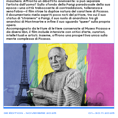
maschera. Affronta un dibattito avvincente: si può separare
l’artista dall’uomo? Sullo sfondo della Parigi paradossale della sua
epoca—una città traboccante di contraddizioni, tolleranza e
xenofobia—il film ritrae la duplice natura del carattere di Picasso.
Il documentario rivela aspetti poco noti del pittore, tra cui il suo
status di “straniero” a Parigi, il suo ruolo di anarchico tra gli
anarchici di Montmartre e infine il suo sguardo “queer” sulla propria
opera.
Accompagnato da letture di lettere conservate al Museo Picasso e
da diversi libri, il film include interviste con critici d’arte, curatori,
intellettuali e artisti. Insieme, offrono una prospettiva unica sulla
mente complessa di Picasso.
PROJECTIONS
3E ÉDITION - NOVEMBRE 2025
01—30.11.2025
13.11
17:30
Associazione Amici del Museo di Ascona
Ascona