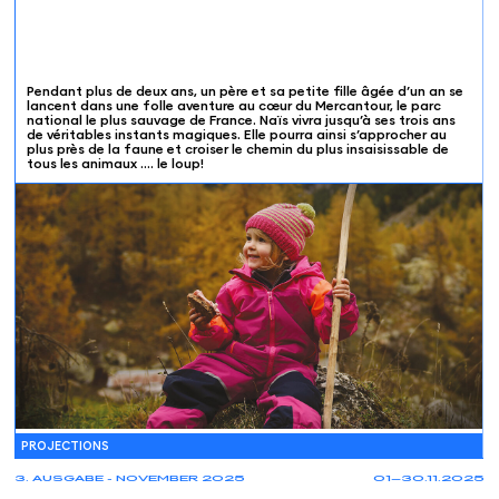
Pendant plus de deux ans, un père et sa petite fille âgée d’un an se
lancent dans une folle aventure au cœur du Mercantour, le parc
national le plus sauvage de France. Naïs vivra jusqu’à ses trois ans
de véritables instants magiques. Elle pourra ainsi s’approcher au
plus près de la faune et croiser le chemin du plus insaisissable de
tous les animaux …. le loup!
PROJECTIONS
12.11
14:30
EMS Résidence les Epinettes
Marly (FR)
SEANCE E
3. AUSGABE - NOVEMBER 2025
01—30.11.2025