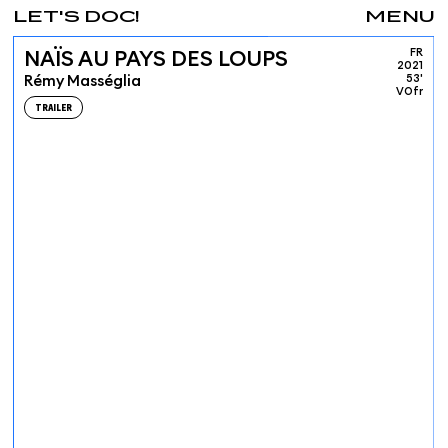
LET'S DOC!
MENU
FR
NAÏS AU PAYS DES LOUPS
2021
Rémy Masséglia
53'
VOfr
TRAILER