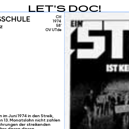
LET'S DOC!
CH
GSSCHULE
1974
58'
tz
OV UTde
 im Juni 1974 in den Streik,
en 13. Monatslohn nicht zahlen
rfahrungen der streikenden
über diesen diesen