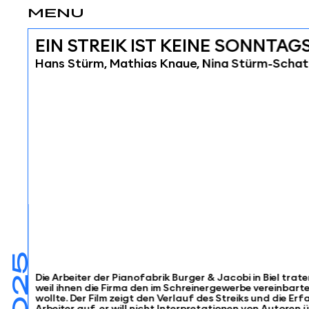
MENU
EIN STREIK IST KEINE SONNTA
Hans Stürm, Mathias Knaue, Nina Stürm-Scha
Die Arbeiter der Pianofabrik Burger & Jacobi in Biel traten
weil ihnen die Firma den im Schreinergewerbe vereinbart
wollte. Der Film zeigt den Verlauf des Streiks und die E
Arbeiter auf, er will nicht Interpretationen von Autoren 